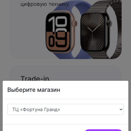
цифровую технику
Trade-in.
Выберите магазин
Меняем вашу продукцию APPLE на
новую с доплатой