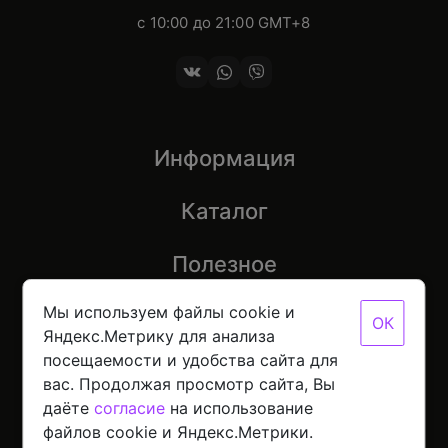
с 10:00 до 21:00 GMT+8
Информация
Каталог
Полезное
Мы используем файлы cookie и
ОК
Яндекс.Метрику для анализа
посещаемости и удобства сайта для
© 2026 Mobinot — Магазин низких цен на всю
вас. Продолжая просмотр сайта, Вы
цифровую технику
Политика конфиденциальности данных
даёте
согласие
на использование
Разработано с
в NORDER
файлов cookie и Яндекс.Метрики.