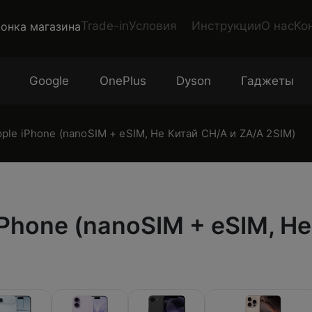
Trade-in
Условия
Инструкции
О нас
Ко
Google
OnePlus
Dyson
Гаджеты
le iPhone (nanoSIM + eSIM, Не Китай CH/A и ZA/A 2SIM)
Phone (nanoSIM + eSIM, Не