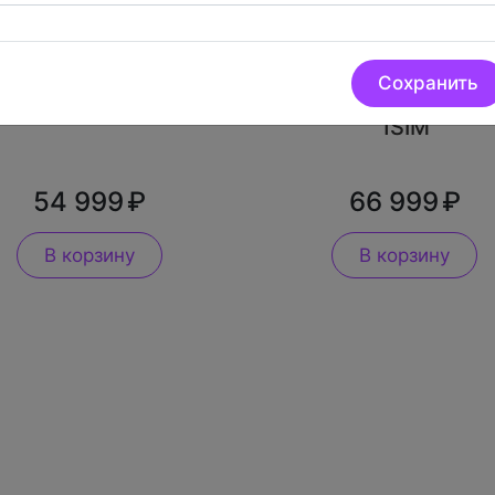
iPhone 14 512Gb
iPhone 15 Plus
Сохранить
Темная Ночь 1SIM
512Gb Розовый
1SIM
54 999
66 999
В корзину
В корзину