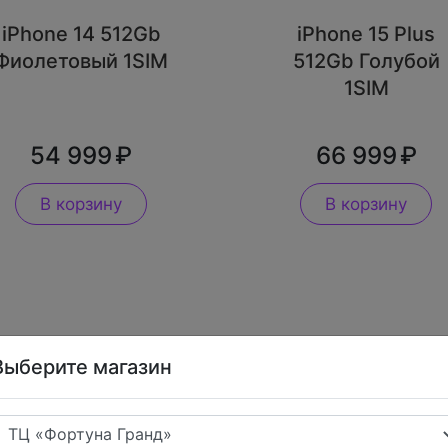
iPhone 14 512Gb
iPhone 15 Plus
Фиолетовый 1SIM
512Gb Голубой
1SIM
54 999
66 999
В корзину
В корзину
Выберите магазин