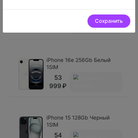
iPhone 16e 256Gb Черный
1SIM
53
Сохранить
999
iPhone 16e 256Gb Белый
1SIM
53
999
iPhone 15 128Gb Черный
1SIM
54