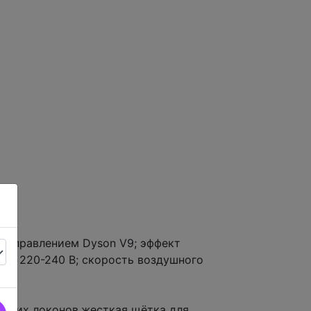
м управлением Dyson V9; эффект
ия: 220-240 В; скорость воздушного
четких локонов,жесткая щётка для