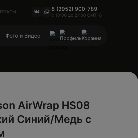
8 (3952) 900-789
нтакты
с 10:00 до 21:00 GMT+8
Фото и Видео
son AirWrap HS08
кий Синий/Медь с
м