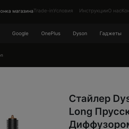
Trade-in
Условия
Инструкции
О нас
Ко
Google
OnePlus
Dyson
Гаджеты
on
Стайлер Dy
Long Прусс
Диффузоро