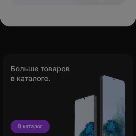
Больше товаров
в каталоге.
В каталог