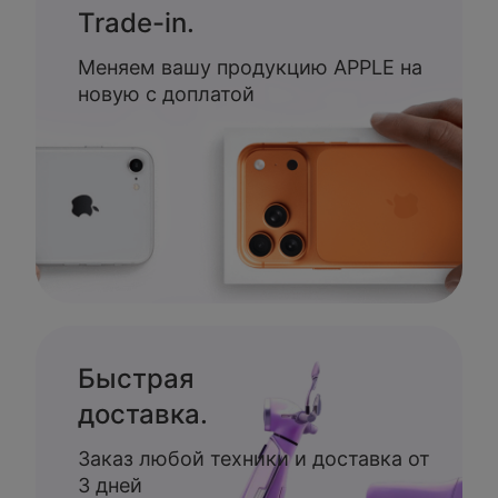
Trade-in.
Меняем вашу продукцию APPLE на
новую с доплатой
Быстрая
доставка.
Заказ любой техники и доставка от
3 дней