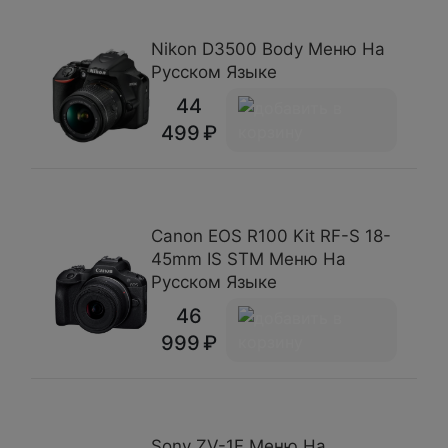
Nikon D3500 Body Меню На
Русском Языке
44
499
Canon EOS R100 Kit RF-S 18-
45mm IS STM Меню На
Русском Языке
46
999
Sony ZV-1F Меню На