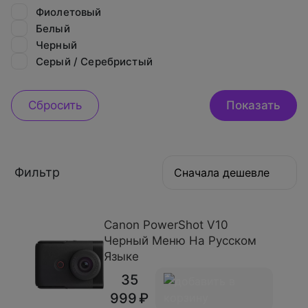
Фиолетовый
Белый
Черный
Серый / Серебристый
Фильтр
Сначала дешевле
Canon PowerShot V10
Черный Меню На Русском
Языке
35
999