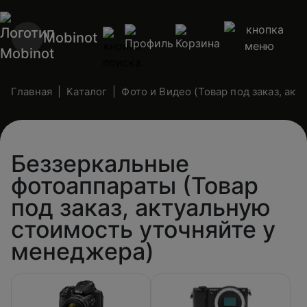
Mobinot
Главная
Каталог
Фото и Видео (Товар под заказ, ак
Беззеркальные
фотоаппараты (Товар
под заказ, актуальную
стоимость уточняйте у
менеджера)