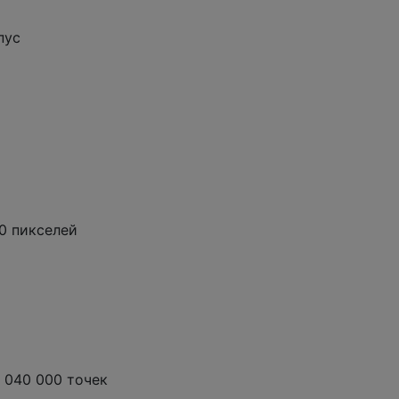
пус
0 пикселей
 040 000 точек