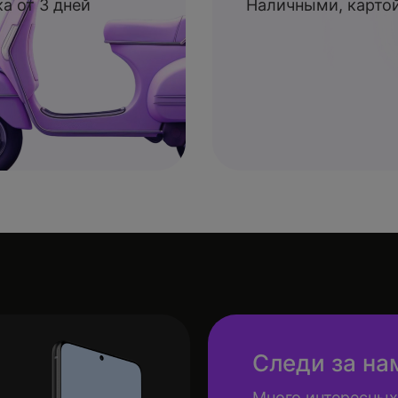
а от 3 дней
Наличными, картой
Следи за на
Много интересных