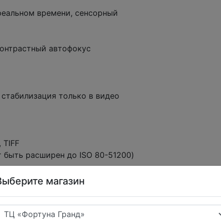
реальном времени, сенсорный
контрастный автофокус
стабилизация только в видео
 TIFF
т быть расширен до ISO 80-51200)
EG снимков 25 RAW снимков
Выберите магазин
ом 1/3 EV)
4000 с