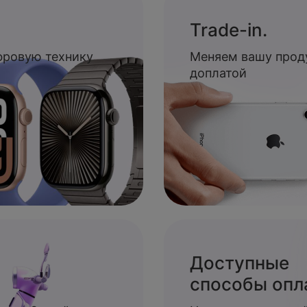
Trade-in.
ифровую технику
Меняем вашу прод
доплатой
Доступные
способы опл