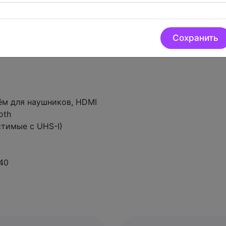
Сохранить
ём для наушников, HDMI
oth
стимые с UHS-I)
40