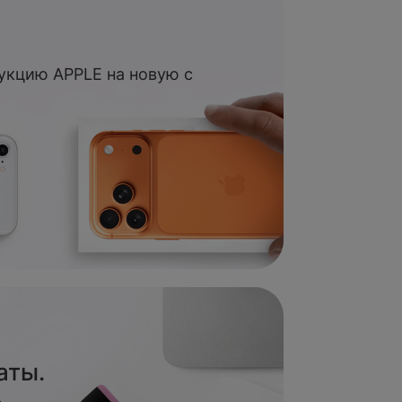
укцию APPLE на новую с
аты.