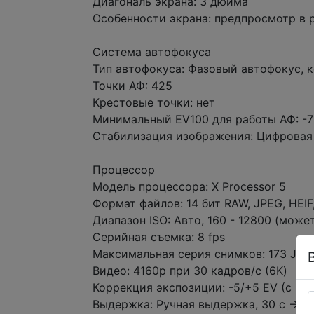
Диагональ экрана: 3 дюйма
Особенности экрана: предпросмотр в 
Система автофокуса
Тип автофокуса: Фазовый автофокус, 
Точки АФ: 425
Крестовые точки: нет
Минимальный EV100 для работы АФ: -7
Стабилизация изображения: Цифровая 
Процессор
Модель процессора: X Processor 5
Формат файлов: 14 бит RAW, JPEG, HEIF,
Диапазон ISO: Авто, 160 - 12800 (може
Серийная съемка: 8 fps
Максимальная серия снимков: 173 JP
Видео: 4160p при 30 кадров/с (6K)
Коррекция экспозиции: -5/+5 EV (с шаг
Выдержка: Ручная выдержка, 30 с → 1/