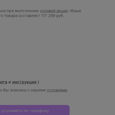
льна при выполнении
условий акции
«Ваша
го товара составляет
117 299 руб.
дита
и
инструкция
)
то Вы знакомы с нашими
условиями
 уточняйте по телефону