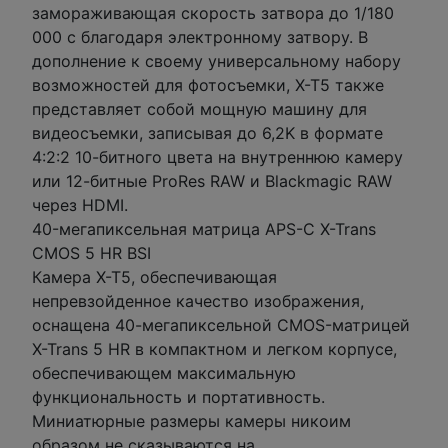
замораживающая скорость затвора до 1/180
000 с благодаря электронному затвору. В
дополнение к своему универсальному набору
возможностей для фотосъемки, X-T5 также
представляет собой мощную машину для
видеосъемки, записывая до 6,2K в формате
4:2:2 10-битного цвета на внутреннюю камеру
или 12-битные ProRes RAW и Blackmagic RAW
через HDMI.
40-мегапиксельная матрица APS-C X-Trans
CMOS 5 HR BSI
Камера X-T5, обеспечивающая
непревзойденное качество изображения,
оснащена 40-мегапиксельной CMOS-матрицей
X-Trans 5 HR в компактном и легком корпусе,
обеспечивающем максимальную
функциональность и портативность.
Миниатюрные размеры камеры никоим
образом не сказываются на