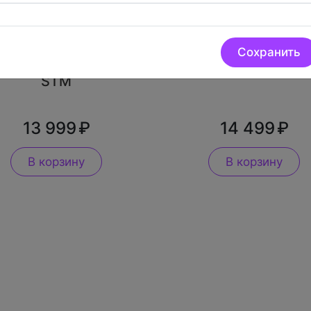
Canon RF 24-
Canon EF 50mm
Сохранить
50mm F4.5-6.3 IS
F/1.8 STM
STM
13 999
14 499
В корзину
В корзину