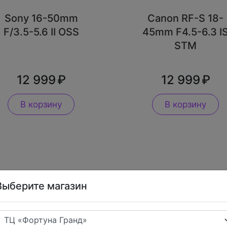
Sony 16-50mm
Canon RF-S 18-
F/3.5-5.6 II OSS
45mm F4.5-6.3 I
STM
12 999
12 999
В корзину
В корзину
Выберите магазин