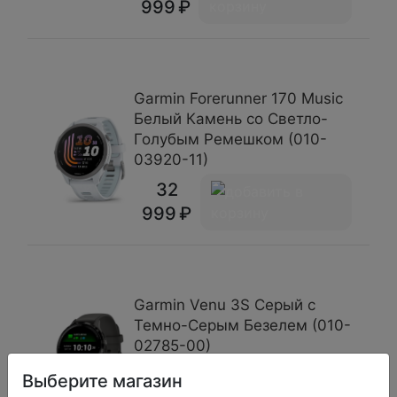
999
Garmin Forerunner 170 Music
Белый Камень со Светло-
Голубым Ремешком (010-
03920-11)
32
999
Garmin Venu 3S Серый с
Темно-Серым Безелем (010-
02785-00)
32
Выберите магазин