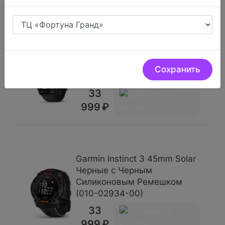
999
Garmin Venu 3 Черные с
Серым Безелем (010-02784-
Сохранить
01)
33
999
Garmin Instinct 3 45mm Solar
Черные с Черным
Силиконовым Ремешком
(010-02934-00)
33
999