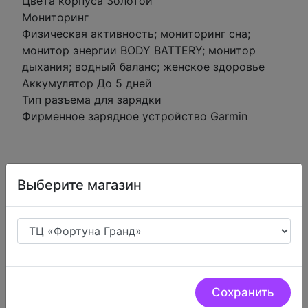
Цвета корпуса Золотой
Мониторинг
Физическая активность; мониторинг сна;
монитор энергии BODY BATTERY; монитор
дыхания; водный баланс; женское здоровье
Аккумулятор До 5 дней
Тип разъема для зарядки
Фирменное зарядное устройство Garmin
Выберите магазин
Низкие цены.
У нас очень низкие цены на
цифровую технику
Сохранить