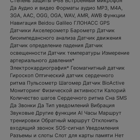
Степень защиты IP68 Встроенный микрофон
Да Аудио и видео Форматы аудио MP3, M4A,
3GA, AAC, OGG, OGA, WAV, AMR, AWB Функции
Навигация Beidou Galileo ГЛОНАСС GPS
Датчики Акселерометр Барометр Датчик
биоимпедансного анализа Датчик движения
Датчик определение падения Датчик
освещенности Датчик температуры Измерение
артериального давления*
Электрокардиография* Геомагнитный датчик
Гироскоп Оптический датчик сердечного
ритма Пульсометр Шагомер Датчик BioActive
Мониторинг Физической активности Калорий
Количество шагов Сердечного ритма Сна SMS
Да Звонки Да Тип уведомлений Вибрация
Звуковые Другие функции AI Часы Маршрут
тренировки Обратный маршрут Отклонить
входящий звонок SOS-сигнал Уведомления
Разъемы и слоты Слот для карты памяти Нет