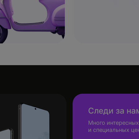
Следи за на
Много интересных
и специальных це