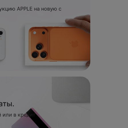
укцию APPLE на новую с
аты.
 или в кредит