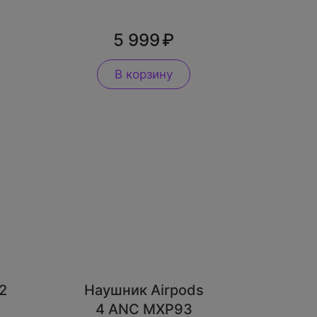
5 999
В корзину
2
Наушник Airpods
4 ANC MXP93