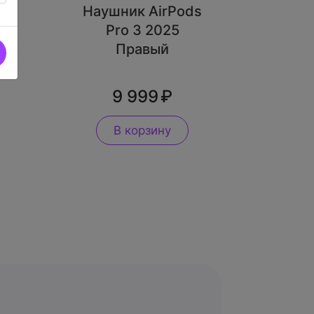
s
Наушник AirPods
й
Pro 3 2025
Правый
9 999
В корзину