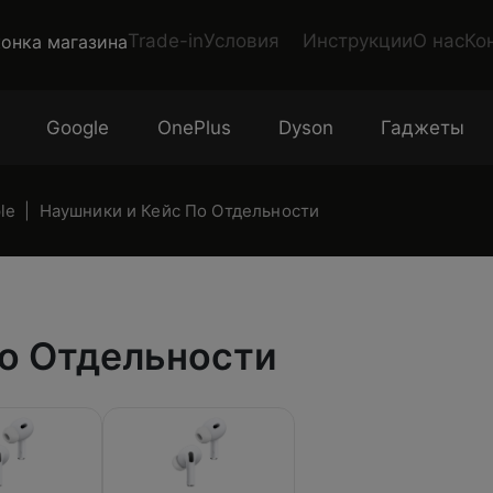
Trade-in
Условия
Инструкции
О нас
Ко
Google
OnePlus
Dyson
Гаджеты
le
Наушники и Кейс По Отдельности
о Отдельности