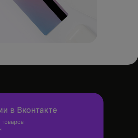
ми в Вконтакте
 товаров
н