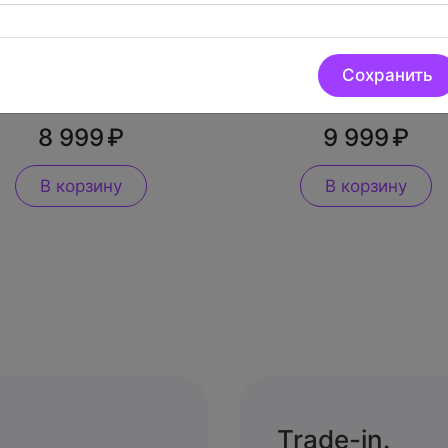
ейс AirPods Pro 3
Наушник AirPod
2025
Pro 3 2025 Левы
Сохранить
8 999
9 999
В корзину
В корзину
Trade-in.