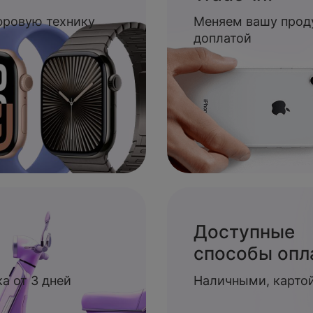
ифровую технику
Меняем вашу прод
доплатой
Доступные
способы опл
а от 3 дней
Наличными, картой