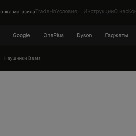
Trade-in
Условия
Инструкции
О нас
Ко
Google
OnePlus
Dyson
Гаджеты
Наушники Beats