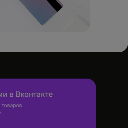
ми в Вконтакте
 товаров
н