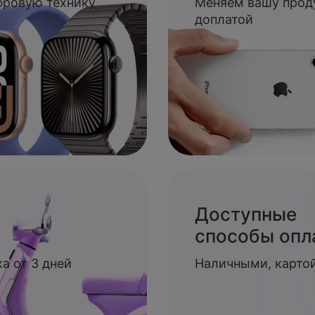
ифровую технику
Меняем вашу прод
доплатой
Доступные
способы опл
а от 3 дней
Наличными, картой