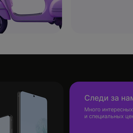
Следи за на
Много интересных
и специальных це