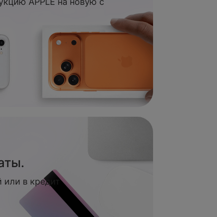
укцию APPLE на новую с
аты.
 или в кредит