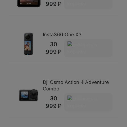
999
Insta360 One X3
30
999
Dji Osmo Action 4 Adventure
Combo
30
999