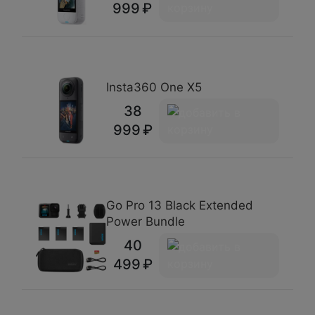
999
Insta360 One X5
38
999
Go Pro 13 Black Extended
Power Bundle
40
499