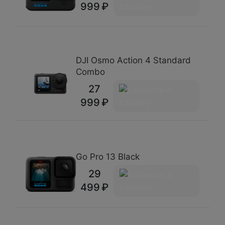
999
DJI Osmo Action 4 Standard
Combo
27
999
Go Pro 13 Black
29
499