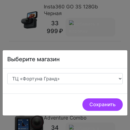
Insta360 GO 3S 128Gb
Черная
33
999
Выберите магазин
Insta360 GO 3S 128Gb Белая
33
999
Сохранить
DJI Osmo Action 5 Pro
Adventure Combo
34