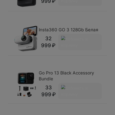
999
Insta360 GO 3 128Gb Белая
32
999
Go Pro 13 Black Accessory
Bundle
33
999