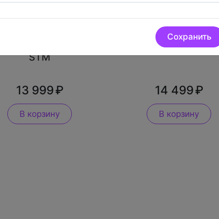
Canon RF 24-
Canon EF 50mm
Сохранить
50mm F4.5-6.3 IS
F/1.8 STM
STM
13 999
14 499
В корзину
В корзину