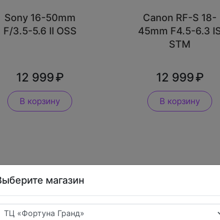
Sony 16-50mm
Canon RF-S 18-
F/3.5-5.6 II OSS
45mm F4.5-6.3 I
STM
12 999
12 999
В корзину
В корзину
Выберите магазин