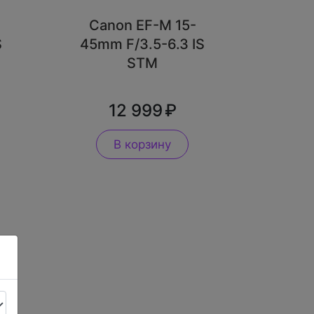
Canon EF-M 15-
S
45mm F/3.5-6.3 IS
STM
12 999
В корзину