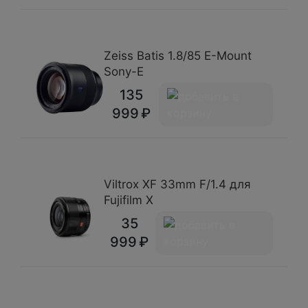
Zeiss Batis 1.8/85 E-Mount
Sony-E
135
999
Viltrox XF 33mm F/1.4 для
Fujifilm X
35
999