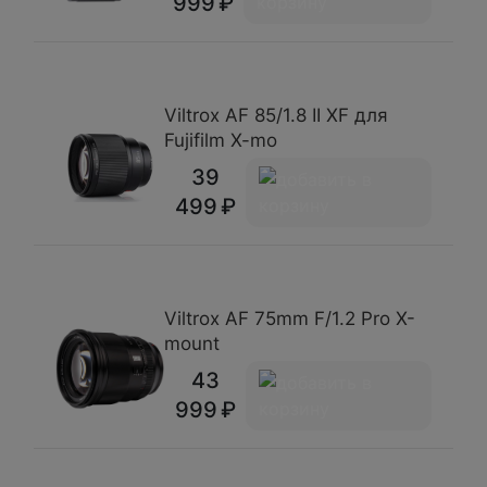
999
Viltrox AF 85/1.8 II XF для
Fujifilm X-mo
39
499
Viltrox AF 75mm F/1.2 Pro X-
mount
43
999