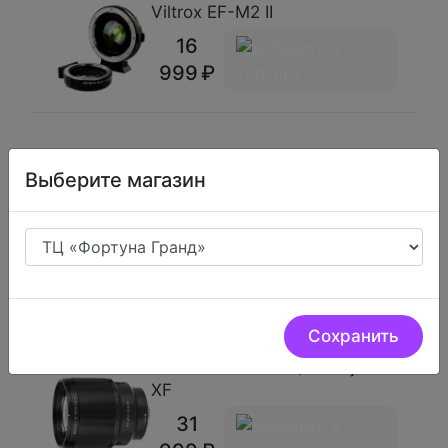
Viltrox EF-M2 II
16
999
Выберите магазин
Viltrox AF 85mm F/1.8 II Sony
FE
38
999
Сохранить
Viltrox AF 85mm F/1.8 Fujifilm
XF
31