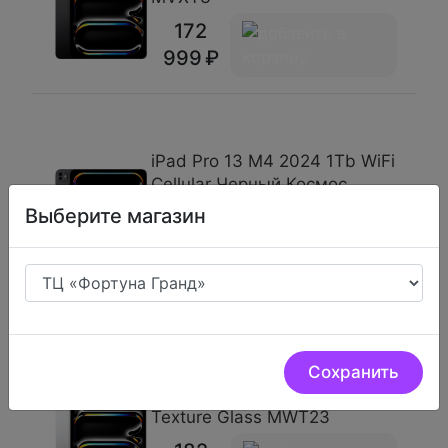
172
999
iPad Pro 13 М4 2024 1Tb WiFi
Cellular Черный Космос
Nano-Texture Glass MWRY3
Выберите магазин
172
999
iPad Pro 13 М4 2024 2Tb WiFi
Сохранить
Cellular Серебристый Nano-
Texture Glass MWT23