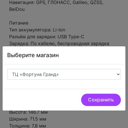
Навигация: GPS, ГЛОНАСС, Galileo, QZSS,
BeiDou
Питание
Тип аккумулятора: Li-Ion
Разъём для зарядки: USB Type-C
Зарядка: По кабелю, беспроводная зарядка
стандарта Qi мощностью 7,5 Вт
Выберите магазин
Время работы
Воспроизведение видео: до 26 часов
Просмотр видео в режиме стриминга: до 21
часа
Воспроизведение аудио: до 90 часов
Сохранить
Габариты и вес
Высота: 146.7 мм
Ширина: 71.5 мм
Толщина: 7,8 мм