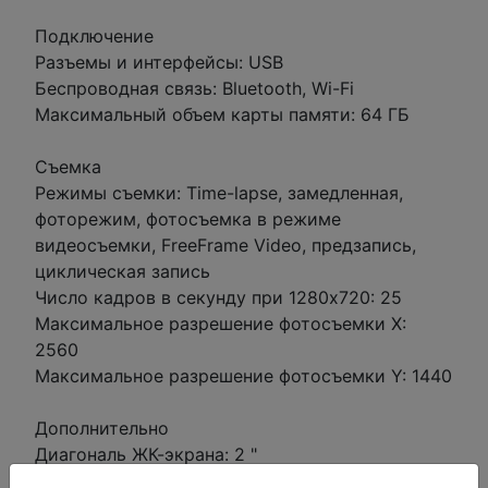
Подключение
Разъемы и интерфейсы: USB
Беспроводная связь: Bluetooth, Wi-Fi
Максимальный объем карты памяти: 64 ГБ
Съемка
Режимы съемки: Time-lapse, замедленная,
фоторежим, фотосъемка в режиме
видеосъемки, FreeFrame Video, предзапись,
циклическая запись
Число кадров в секунду при 1280х720: 25
Максимальное разрешение фотосъемки X:
2560
Максимальное разрешение фотосъемки Y: 1440
Дополнительно
Диагональ ЖК-экрана: 2 "
Емкость аккумулятора: 310 мА·ч