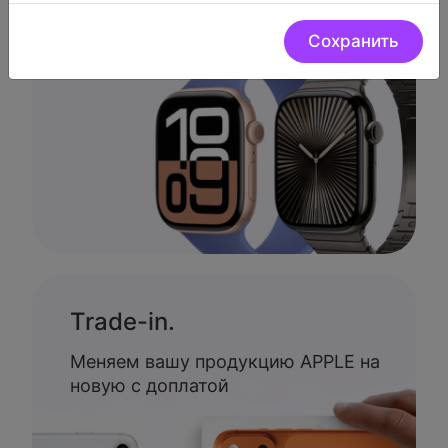
Низкие цены.
Сохранить
У нас очень низкие цены на
цифровую технику
Trade-in.
Меняем вашу продукцию APPLE на
новую с доплатой