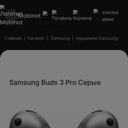
Mobinot
Главная
Каталог
Samsung
Наушники Samsung
Samsung Buds 3 Pro Серые