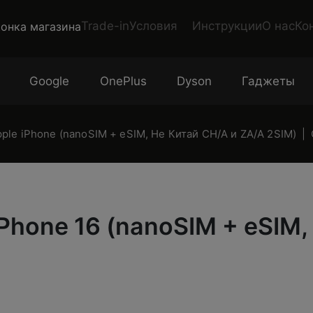
Trade-in
Условия
Инструкции
О нас
Ко
Google
OnePlus
Dyson
Гаджеты
le iPhone (nanoSIM + eSIM, Не Китай CH/A и ZA/A 2SIM)
hone 16 (nanoSIM + eSIM,