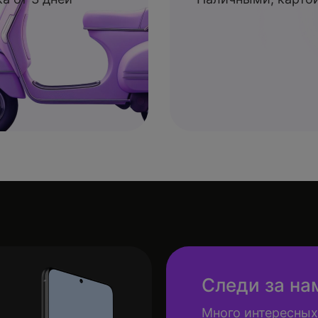
Следи за на
Много интересных