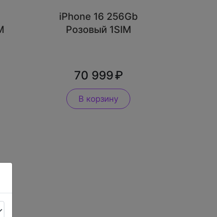
iPhone 16 256Gb
M
Розовый 1SIM
70 999
В корзину