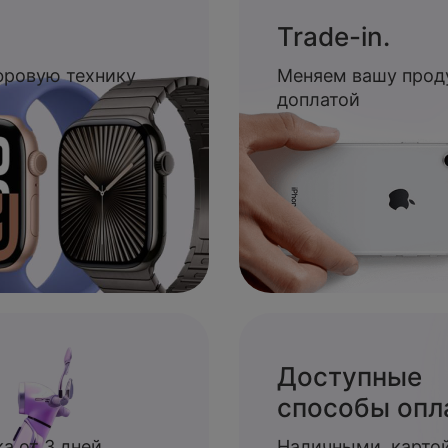
Trade-in.
ифровую технику
Меняем вашу прод
доплатой
Доступные
способы опл
а от 3 дней
Наличными, картой