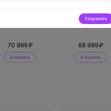
iPhone 16 256Gb
iPhone 16 512Gb
Сохранить
Бирюзовый 1SIM
Белый 1SIM
70 999
88 999
В корзину
В корзину