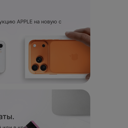
укцию APPLE на новую с
аты.
 или в кредит