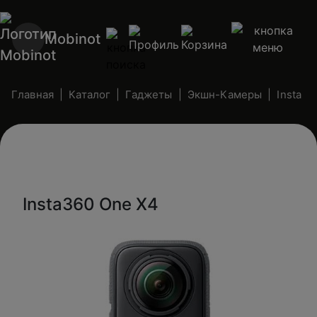
Mobinot
Главная
Каталог
Гаджеты
Экшн-Камеры
Insta
Insta360 One X4