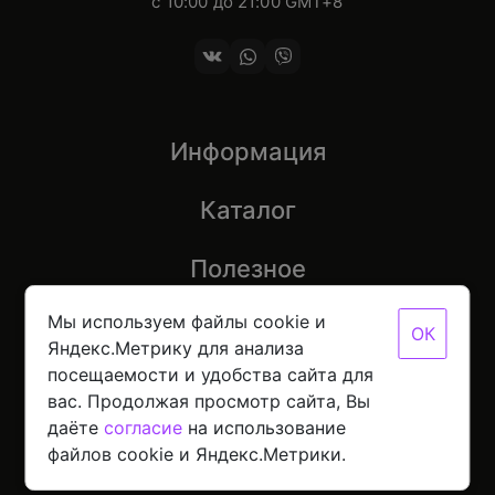
с 10:00 до 21:00 GMT+8
Информация
Каталог
Полезное
Мы используем файлы cookie и
ОК
Яндекс.Метрику для анализа
посещаемости и удобства сайта для
© 2026 Mobinot — Магазин низких цен на всю
вас. Продолжая просмотр сайта, Вы
цифровую технику
Политика конфиденциальности данных
даёте
согласие
на использование
Разработано с
в NORDER
файлов cookie и Яндекс.Метрики.