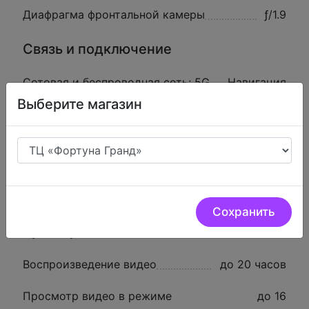
Диафрагма фронтальной камеры
ƒ/1.9
Связь и подключение
Сотовая и беспроводная сеть; 5G
Навигация
(sub‑6 GHz); Wi‑Fi 6 (802.11ax);
Выберите магазин
Bluetooth 5.3
GPS; ГЛОНАСС; Galileo; QZSS; BeiDou
Разъём
Lightning
SIM-карта
eSIM
Сохранить
Время работы
Воспроизведение видео
до 20 часов
Просмотр видео в режиме
до 16