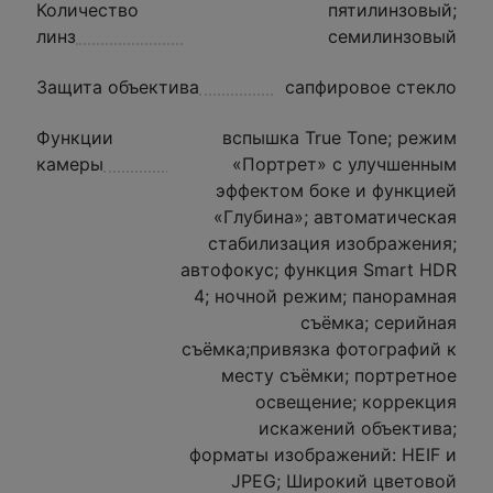
Количество
пятилинзовый;
линз
семилинзовый
Защита объектива
сапфировое стекло
Функции
вспышка True Tone; режим
камеры
«Портрет» с улучшенным
эффектом боке и функцией
«Глубина»; автоматическая
стабилизация изображения;
автофокус; функция Smart HDR
4; ночной режим; панорамная
съёмка; серийная
съëмка;привязка фотографий к
месту съёмки; портретное
освещение; коррекция
искажений объектива;
форматы изображений: HEIF и
JPEG; Широкий цветовой