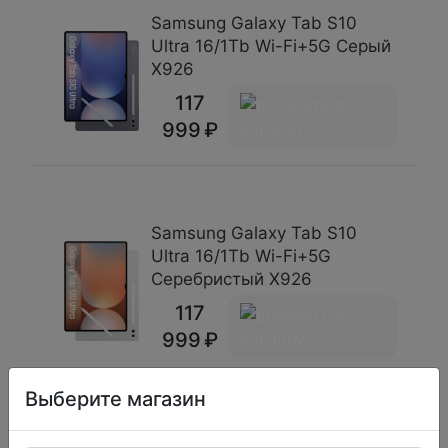
Samsung Galaxy Tab S10
Ultra 16/1Tb Wi-Fi+5G Серый
X926
117
999
Samsung Galaxy Tab S10
Ultra 16/1Tb Wi-Fi+5G
Серебристый X926
117
999
Выберите магазин