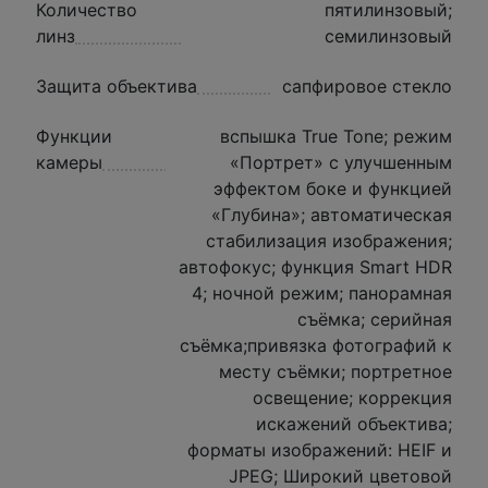
Количество
пятилинзовый;
линз
семилинзовый
Защита объектива
сапфировое стекло
Функции
вспышка True Tone; режим
камеры
«Портрет» с улучшенным
эффектом боке и функцией
«Глубина»; автоматическая
стабилизация изображения;
автофокус; функция Smart HDR
4; ночной режим; панорамная
съёмка; серийная
съëмка;привязка фотографий к
месту съёмки; портретное
освещение; коррекция
искажений объектива;
форматы изображений: HEIF и
JPEG; Широкий цветовой