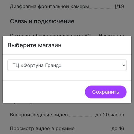
Диафрагма фронтальной камеры
ƒ/1.9
Связь и подключение
Сотовая и беспроводная сеть; 5G
Навигация
(sub‑6 GHz); Wi‑Fi 6 (802.11ax);
Выберите магазин
Bluetooth 5.3
GPS; ГЛОНАСС; Galileo; QZSS; BeiDou
Разъём
Lightning
SIM-карта
eSIM
Сохранить
Время работы
Воспроизведение видео
до 20 часов
Просмотр видео в режиме
до 16