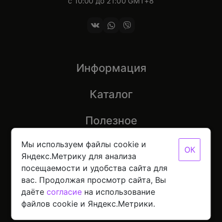
с 10:00 до 21:00 GMT+8
Информация
Каталог
Полезное
Мы используем файлы cookie и
ОК
Яндекс.Метрику для анализа
посещаемости и удобства сайта для
© 2026 Mobinot — Магазин низких цен на всю
вас. Продолжая просмотр сайта, Вы
цифровую технику
Политика конфиденциальности данных
даёте
согласие
на использование
Разработано с
в NORDER
файлов cookie и Яндекс.Метрики.