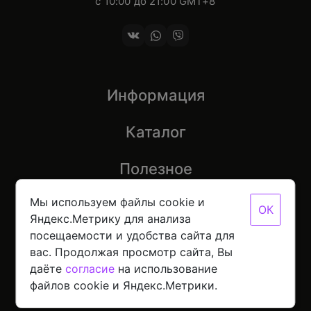
с 10:00 до 21:00 GMT+8
Информация
Каталог
Полезное
Мы используем файлы cookie и
ОК
Яндекс.Метрику для анализа
посещаемости и удобства сайта для
© 2026 Mobinot — Магазин низких цен на всю
вас. Продолжая просмотр сайта, Вы
цифровую технику
Политика конфиденциальности данных
даёте
согласие
на использование
Разработано с
в NORDER
файлов cookie и Яндекс.Метрики.