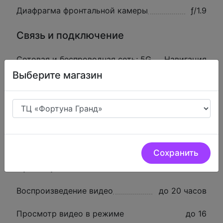
Диафрагма фронтальной камеры
ƒ/1.9
Связь и подключение
Сотовая и беспроводная сеть; 5G
Навигация
(sub‑6 GHz); Wi‑Fi 6 (802.11ax);
Выберите магазин
Bluetooth 5.3
GPS; ГЛОНАСС; Galileo; QZSS; BeiDou
Разъём
Lightning
SIM-карта
eSIM
Сохранить
Время работы
Воспроизведение видео
до 20 часов
Просмотр видео в режиме
до 16