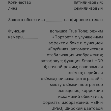
Количество
пятилинзовый;
линз
семилинзовый
Защита объектива
сапфировое стекло
Функции
вспышка True Tone; режим
камеры
«Портрет» с улучшенным
эффектом боке и функцией
«Глубина»; автоматическая
стабилизация изображения;
автофокус; функция Smart HDR
4; ночной режим; панорамная
съёмка; серийная
съëмка;привязка фотографий к
месту съёмки; портретное
освещение; коррекция
искажений объектива;
форматы изображений: HEIF и
JPEG; Широкий цветовой