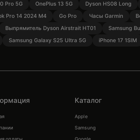
10 Pro 5G
OnePlus 13 5G
Dyson HS08 Long
k Pro 14 2024 M4
Go Pro
Часы Garmin
В
Выпрямитель Dyson Airstrait HT01
Samsung Bu
Samsung Galaxy S25 Ultra 5G
iPhone 17 1SIM
ормация
Каталог
ая
Apple
пании
Samsung
ия оплаты
Google