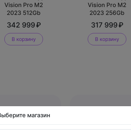
Vision Pro M2
Vision Pro M2
2023 512Gb
2023 256Gb
342 999
317 999
В корзину
В корзину
Trade-in.
Выберите магазин
ифровую технику
Меняем вашу прод