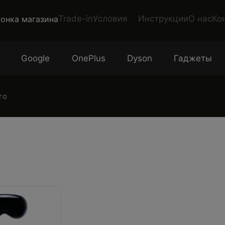
Trade-in
Условия
Инструкции
О нас
Ко
Google
OnePlus
Dyson
Гаджеты
ro