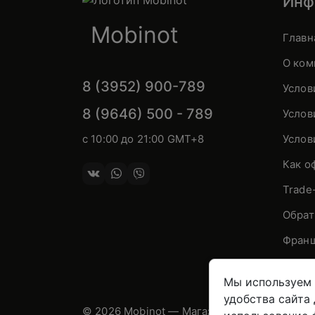
Инф
Mobinot
Главн
О ком
8 (3952) 900-789
Услов
8 (9646) 500 - 789
Услов
с 10:00 до 21:00 GMT+8
Услов
Как о
Trade
Обрат
Франш
Мы используем 
удобства сайта
© 2026 Mobinot — Магазин низких цен на 