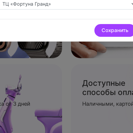
доплатой
Сохранить
Доступные
способы опл
а от 3 дней
Наличными, картой