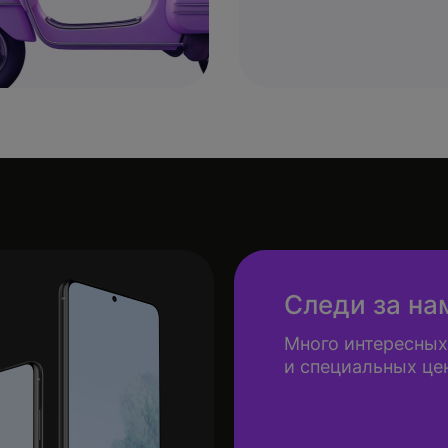
Следи за на
Много интересных
и специальных це