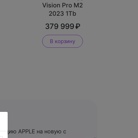
Vision Pro M2
2023 1Tb
379 999
В корзину
укцию APPLE на новую с