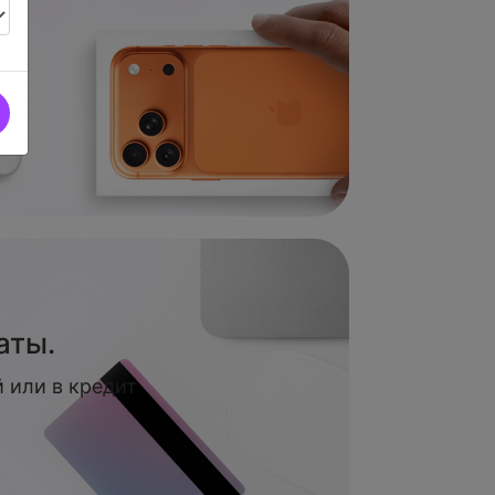
аты.
 или в кредит