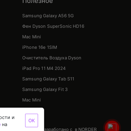
Полезное
Samsung Galaxy A56 5G
Фен Dyson SuperSonic HD16
Mac Mini
iPhone 16e 1SIM
Очиститель Воздуха Dyson
iPad Pro 11 М4 2024
Samsung Galaxy Tab S11
Samsung Galaxy Fit 3
Mac Mini
ости и
ОК
е
на
ти данных
Разработано с
в NORDER