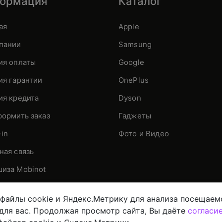
ормация
Каталог
ая
Apple
пании
Samsung
ия оплаты
Google
ия гарантии
OnePlus
ия кредита
Dyson
формить заказ
Гаджеты
-in
Фото и Видео
ная связь
иза Mobinot
файлы cookie и Яндекс.Метрику для анализа посещаем
 для вас. Продолжая просмотр сайта, Вы даёте
согласи
всю цифровую технику
Политика конфиденциальнос