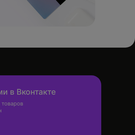
ми в Вконтакте
 товаров
н