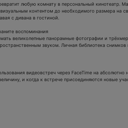
евратит любую комнату в персональный кинотеатр. М
визуальным контентом до необходимого размера на с
авая с дивана в гостиной.
раните воспоминания
имать великолепные панорамные фотографии и трёхмер
остранственным звуком. Личная библиотека снимков 
пользования видеовстреч через FaceTime на абсолютно
еличину, и когда к встрече присоединяются новые уча