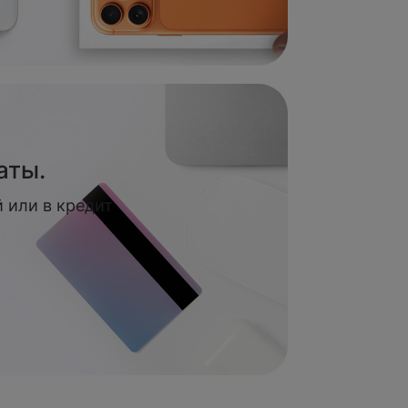
аты.
 или в кредит