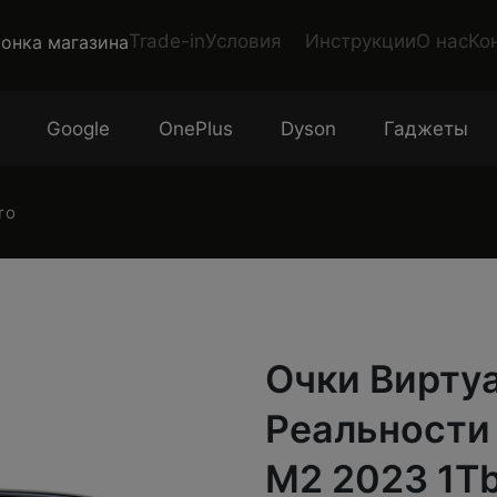
Trade-in
Условия
Инструкции
О нас
Ко
Google
OnePlus
Dyson
Гаджеты
ro
Очки Вирту
Реальности 
M2 2023 1T