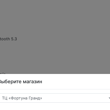
6
tooth 5.3
в/с
Выберите магазин
нер LiDAR, датчик надевания