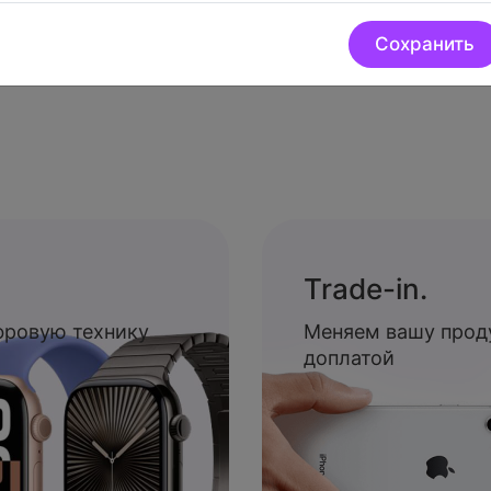
Сохранить
Trade-in.
ифровую технику
Меняем вашу прод
доплатой