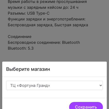
Время работы в режиме прослушивания
музыки с зарядным кейсом до: 24 ч
Разъемы: USB Type-C
Функции зарядки и энергопотребления:
Беспроводная зарядка, Быстрая зарядка
Соединение
Беспроводное соединение: Bluetooth
Bluetooth: 5.3
Выберите магазин
Низкие цены.
У нас очень низкие цены на
цифровую технику
Сохранить