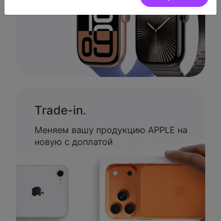
Trade-in.
Меняем вашу продукцию APPLE на
новую с доплатой