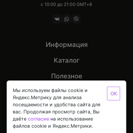
с 10:00 до 21:00 GMT+8
Информация
Каталог
Полезное
Мы используем файлы cookie и
ОК
Яндекс.Метрику для анализа
посещаемости и удобства сайта для
© 2026 Mobinot — Магазин низких цен на всю
вас. Продолжая просмотр сайта, Вы
цифровую технику
Политика конфиденциальности данных
даёте
согласие
на использование
Разработано с
в NORDER
файлов cookie и Яндекс.Метрики.