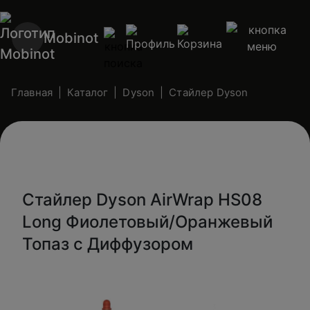
Mobinot
Главная
Каталог
Dyson
Стайлер Dyson
Стайлер Dyson AirWrap HS08
Long Фиолетовый/Оранжевый
Топаз с Диффузором