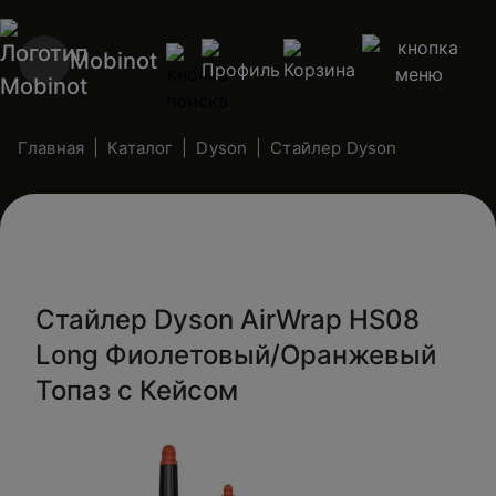
Mobinot
Главная
Каталог
Dyson
Стайлер Dyson
Стайлер Dyson AirWrap HS08
Long Фиолетовый/Оранжевый
Топаз с Кейсом