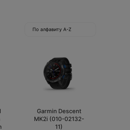
По алфавиту A-Z
1
Garmin Descent
m
MK2i (010-02132-
n
11)