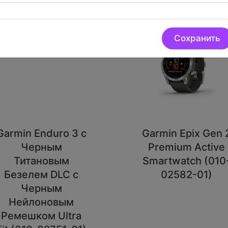
Сохранить
Garmin Enduro 3 с
Garmin Epix Gen 
Черным
Premium Active
Титановым
Smartwatch (010
Безелем DLC с
02582-01)
Черным
Нейлоновым
Ремешком Ultra