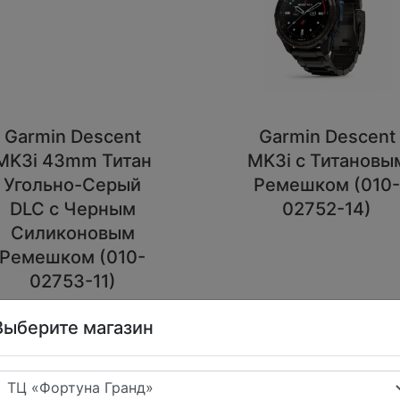
Garmin Descent
Garmin Descent
MK3i 43mm Титан
MK3i с Титановы
Угольно-Серый
Ремешком (010
DLC с Черным
02752-14)
Силиконовым
Ремешком (010-
02753-11)
97 999
169 999
Выберите магазин
В корзину
В корзину