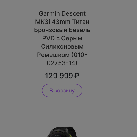
Garmin Descent
MK3i 43mm Титан
м
Бронзовый Безель
PVD с Серым
-
Силиконовым
Ремешком (010-
02753-14)
129 999
В корзину