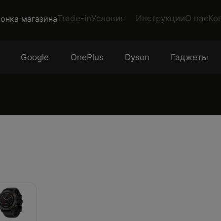
Trade-in
Условия
Инструкции
О нас
Ко
Google
OnePlus
Dyson
Гаджеты