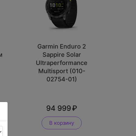
Garmin Enduro 2
м
Sappire Solar
-
Ultraperformance
Multisport (010-
02754-01)
94 999
В корзину