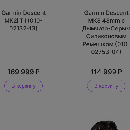
Garmin Descent
Garmin Descent
MK2i T1 (010-
MK3 43mm с
02132-13)
Дымчато-Серы
Силиконовым
Ремешком (010
02753-04)
169 999
114 999
В корзину
В корзину