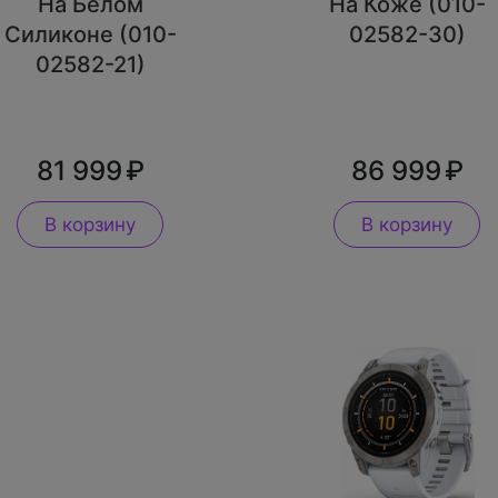
На Белом
На Коже (010-
Силиконе (010-
02582-30)
02582-21)
81 999
86 999
В корзину
В корзину