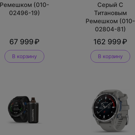
Ремешком (010-
Серый С
02496-19)
Титановым
Ремешком (010
02804-81)
67 999
162 999
В корзину
В корзину