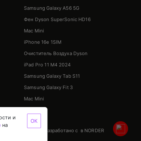
Samsung Galaxy A56 5G
Фен Dyson SuperSonic HD16
Mac Mini
iPhone 16e 1SIM
Очиститель Воздуха Dyson
iPad Pro 11 М4 2024
Samsung Galaxy Tab S11
Samsung Galaxy Fit 3
Mac Mini
ости и
ОК
е
на
ти данных
Разработано с
в NORDER