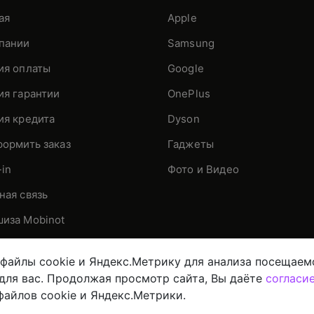
ая
Apple
пании
Samsung
ия оплаты
Google
ия гарантии
OnePlus
ия кредита
Dyson
формить заказ
Гаджеты
-in
Фото и Видео
ная связь
иза Mobinot
файлы cookie и Яндекс.Метрику для анализа посещаем
 для вас. Продолжая просмотр сайта, Вы даёте
согласи
всю цифровую технику
Политика конфиденциальнос
файлов cookie и Яндекс.Метрики.