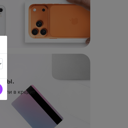
аты.
 или в кредит