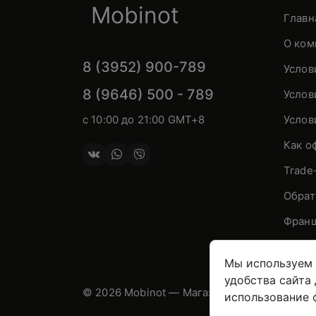
Mobinot
Главн
О ком
8 (3952) 900-789
Услов
8 (9646) 500 - 789
Услов
с 10:00 до 21:00 GMT+8
Услов
Как о
Trade
Обрат
Франш
Мы используем 
удобства сайта
© 2026 Mobinot — Магазин низких цен на 
использование 