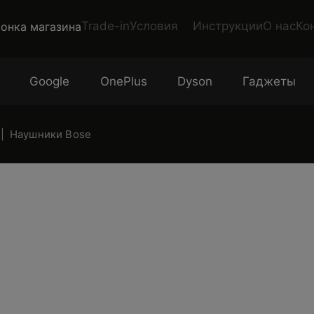
Trade-in
Условия
Инструкции
О нас
Ко
Google
OnePlus
Dyson
Гаджеты
Наушники Bose