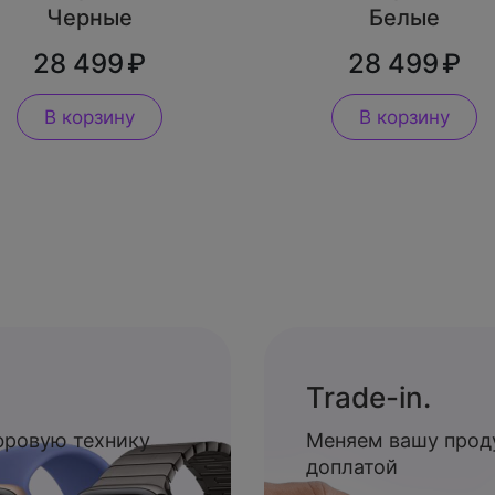
Черные
Белые
28 499
28 499
В корзину
В корзину
Trade-in.
ифровую технику
Меняем вашу прод
доплатой